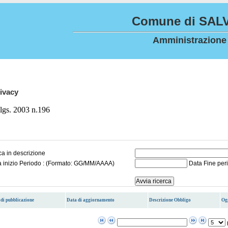
Comune di SALV
Amministrazione
ivacy
lgs. 2003 n.196
a in descrizione
a inizio Periodo : (Formato: GG/MM/AAAA)
Data Fine per
di pubblicazione
Data di aggiornamento
Descrizione Obbligo
Og