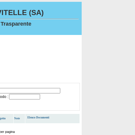
ITELLE (SA)
 Trasparente
iodo :
Elenco Documenti
getto
Note
per pagina