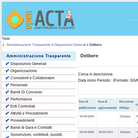
Titolo
Amministrazione Trasparente
»
Disposizioni Generali
» Delibere
1
Delibere
Amministrazione Trasparente
Disposizioni Generali
Organizzazione
Cerca in descrizione
Consulenti e Collaboratori
Data inizio Periodo : (Formato: G
Personale
Bandi Di Concorso
Performance
Data di
Data di
Descrizione
O
Enti Controllati
pubblicazione
aggiornamento
Obbligo
Attività e Procedimenti
00-00-0000
Delibere
Provvedimenti
Bandi di Gara e Contratti
00-00-0000
09/04/2015
Delibere
Sovvenzioni, contributi, sussidi,