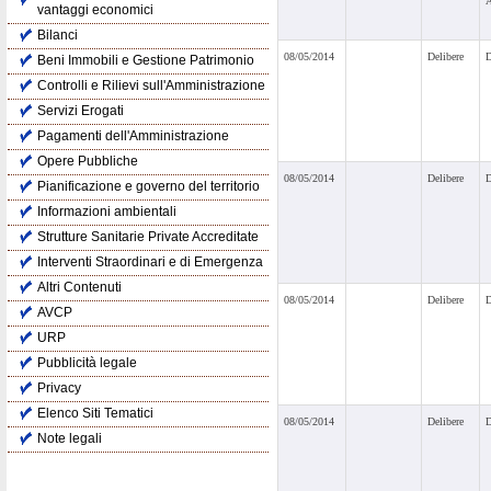
vantaggi economici
Bilanci
08/05/2014
Delibere
D
Beni Immobili e Gestione Patrimonio
Controlli e Rilievi sull'Amministrazione
Servizi Erogati
Pagamenti dell'Amministrazione
Opere Pubbliche
08/05/2014
Delibere
D
Pianificazione e governo del territorio
Informazioni ambientali
Strutture Sanitarie Private Accreditate
Interventi Straordinari e di Emergenza
Altri Contenuti
08/05/2014
Delibere
D
AVCP
URP
Pubblicità legale
Privacy
Elenco Siti Tematici
08/05/2014
Delibere
D
Note legali