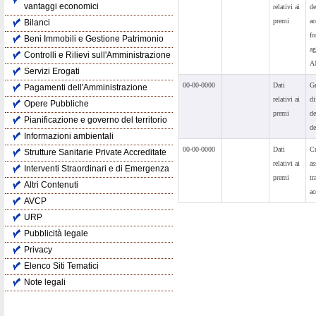
vantaggi economici
relativi ai
de
premi
ac
Bilanci
f
Beni Immobili e Gestione Patrimonio
ag
Controlli e Rilievi sull'Amministrazione
A
Servizi Erogati
00-00-0000
Dati
Gr
Pagamenti dell'Amministrazione
relativi ai
di
Opere Pubbliche
premi
de
Pianificazione e governo del territorio
de
Informazioni ambientali
00-00-0000
Dati
Cr
Strutture Sanitarie Private Accreditate
relativi ai
as
Interventi Straordinari e di Emergenza
premi
tr
Altri Contenuti
ac
AVCP
URP
Pubblicità legale
Privacy
Elenco Siti Tematici
Note legali