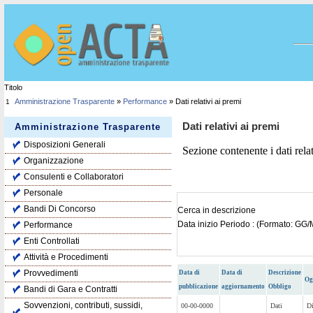
Titolo
Amministrazione Trasparente
»
Performance
» Dati relativi ai premi
1
Dati relativi ai premi
Amministrazione Trasparente
Disposizioni Generali
Sezione contenente i dati relat
Organizzazione
Consulenti e Collaboratori
Personale
Bandi Di Concorso
Cerca in descrizione
Data inizio Periodo : (Formato: G
Performance
Enti Controllati
Attività e Procedimenti
Provvedimenti
Data di
Data di
Descrizione
Og
pubblicazione
aggiornamento
Obbligo
Bandi di Gara e Contratti
Sovvenzioni, contributi, sussidi,
00-00-0000
Dati
Di