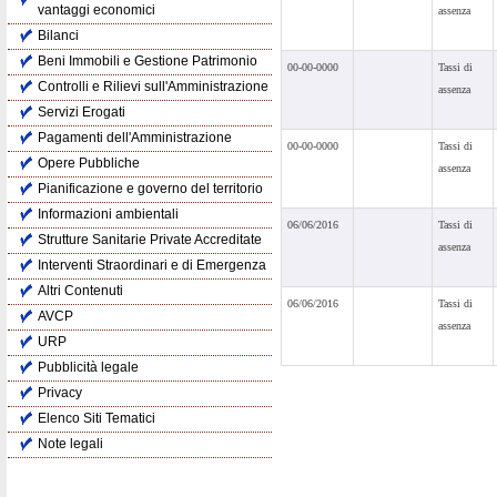
vantaggi economici
assenza
Bilanci
Beni Immobili e Gestione Patrimonio
00-00-0000
Tassi di
Controlli e Rilievi sull'Amministrazione
assenza
Servizi Erogati
Pagamenti dell'Amministrazione
00-00-0000
Tassi di
Opere Pubbliche
assenza
Pianificazione e governo del territorio
Informazioni ambientali
06/06/2016
Tassi di
Strutture Sanitarie Private Accreditate
assenza
Interventi Straordinari e di Emergenza
Altri Contenuti
06/06/2016
Tassi di
AVCP
assenza
URP
Pubblicità legale
Privacy
Elenco Siti Tematici
Note legali