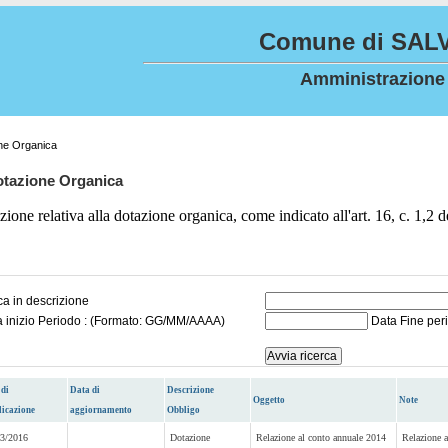
Comune di SALV
Amministrazione
ne Organica
tazione Organica
zione relativa alla dotazione organica, come indicato all'art. 16, c. 1,2 
a in descrizione
a inizio Periodo : (Formato: GG/MM/AAAA)
Data Fine per
 di
Data di
Descrizione
Oggetto
Note
licazione
aggiornamento
Obbligo
03/2016
Dotazione
Relazione al conto annuale 2014
Relazione 