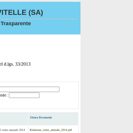
ITELLE (SA)
 Trasparente
del d.lgs. 33/2013
iodo :
Elenco Documenti
al conto annuale 2014
Relazione_conto_annuale_2014.pdf