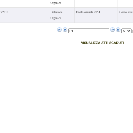
Organica
03/2016
Dotazione
Conto annuale 2014
Conto annu
Organica
VISUALIZZA ATTI SCADUTI