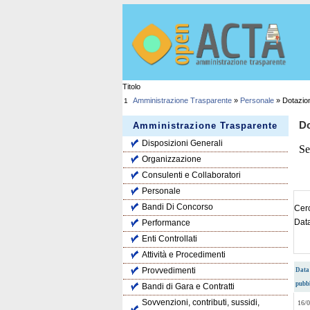
Titolo
Amministrazione Trasparente
»
Personale
» Dotazio
1
Do
Amministrazione Trasparente
Disposizioni Generali
Se
Organizzazione
Consulenti e Collaboratori
Personale
Bandi Di Concorso
Cerc
Dat
Performance
Enti Controllati
Attività e Procedimenti
Provvedimenti
Data
pubb
Bandi di Gara e Contratti
Sovvenzioni, contributi, sussidi,
16/