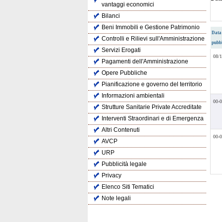
vantaggi economici
Bilanci
Beni Immobili e Gestione Patrimonio
Data
Controlli e Rilievi sull'Amministrazione
pubb
Servizi Erogati
08/
Pagamenti dell'Amministrazione
Opere Pubbliche
Pianificazione e governo del territorio
Informazioni ambientali
00-
Strutture Sanitarie Private Accreditate
Interventi Straordinari e di Emergenza
Altri Contenuti
00-
AVCP
URP
Pubblicità legale
Privacy
Elenco Siti Tematici
Note legali