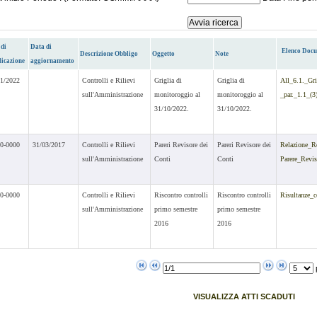
 di
Data di
Elenco Doc
Descrizione Obbligo
Oggetto
Note
licazione
aggiornamento
11/2022
Controlli e Rilievi
Griglia di
Griglia di
All_6.1._Gr
sull'Amministrazione
monitoroggio al
monitoroggio al
_par._1.1_(3
31/10/2022.
31/10/2022.
00-0000
31/03/2017
Controlli e Rilievi
Pareri Revisore dei
Pareri Revisore dei
Relazione_R
sull'Amministrazione
Conti
Conti
Parere_Revi
00-0000
Controlli e Rilievi
Riscontro controlli
Riscontro controlli
Risultanze_c
sull'Amministrazione
primo semestre
primo semestre
2016
2016
VISUALIZZA ATTI SCADUTI