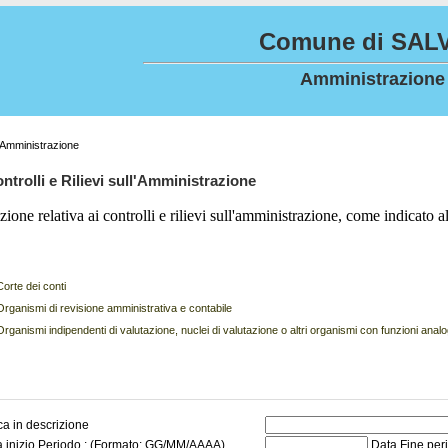
Comune di SALV
Amministrazione
ll'Amministrazione
ntrolli e Rilievi sull'Amministrazione
zione relativa ai controlli e rilievi sull'amministrazione, come indicato al
Corte dei conti
Organismi di revisione amministrativa e contabile
Organismi indipendenti di valutazione, nuclei di valutazione o altri organismi con funzioni anal
a in descrizione
a inizio Periodo : (Formato: GG/MM/AAAA)
Data Fine per