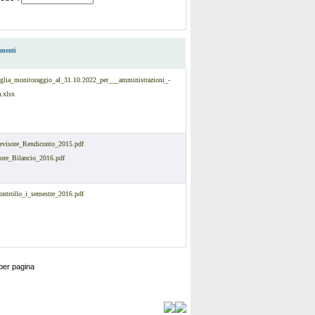
umenti
iglia_monitoraggio_al_31.10.2022_per___amministrazioni_-
).xlsx
evisore_Rendiconto_2015.pdf
sore_Bilancio_2016.pdf
ontrollo_i_semestre_2016.pdf
per pagina