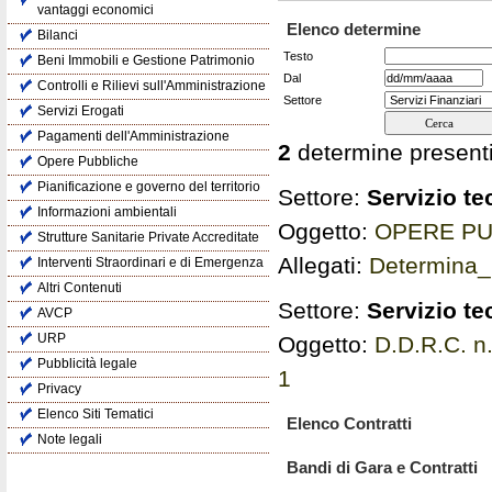
vantaggi economici
Elenco determine
Bilanci
Testo
Beni Immobili e Gestione Patrimonio
Dal
Controlli e Rilievi sull'Amministrazione
Settore
Servizi Erogati
Pagamenti dell'Amministrazione
2
determine presenti
Opere Pubbliche
Pianificazione e governo del territorio
Settore:
Servizio t
Informazioni ambientali
Oggetto:
OPERE PU
Strutture Sanitarie Private Accreditate
Allegati:
Determina
Interventi Straordinari e di Emergenza
Altri Contenuti
Settore:
Servizio t
AVCP
URP
Oggetto:
D.D.R.C. n
Pubblicità legale
1
Privacy
Elenco Siti Tematici
Elenco Contratti
Note legali
Bandi di Gara e Contratti