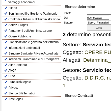
vantaggi economici
Elenco determine
Bilanci
Testo
Beni Immobili e Gestione Patrimonio
Dal
Controlli e Rilievi sull'Amministrazione
Settore
Servizi Erogati
Pagamenti dell'Amministrazione
2
determine presenti
Opere Pubbliche
Pianificazione e governo del territorio
Settore:
Servizio t
Informazioni ambientali
Oggetto:
OPERE PU
Strutture Sanitarie Private Accreditate
Allegati:
Determina
Interventi Straordinari e di Emergenza
Altri Contenuti
Settore:
Servizio t
AVCP
URP
Oggetto:
D.D.R.C. n
Pubblicità legale
1
Privacy
Elenco Siti Tematici
Elenco Contratti
Note legali